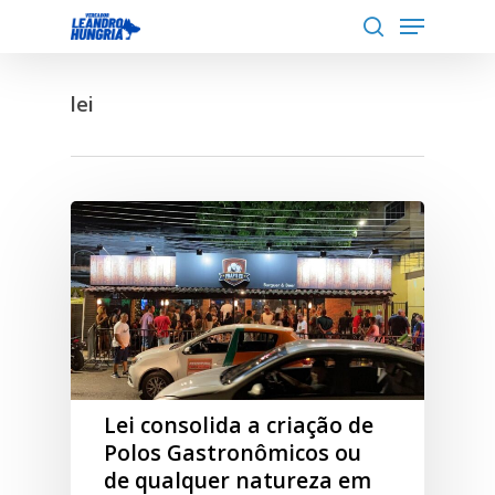
Menu
Skip
to
search
Close
main
Menu
lei
content
Lei consolida a criação de
Polos Gastronômicos ou
de qualquer natureza em