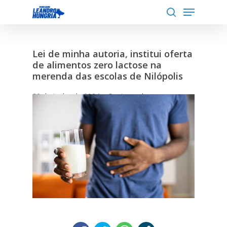
Menu
Skip
to
search
Close
main
Menu
content
Lei de minha autoria, institui oferta
de alimentos zero lactose na
merenda das escolas de Nilópolis
20 de junho de 2024
3 min read