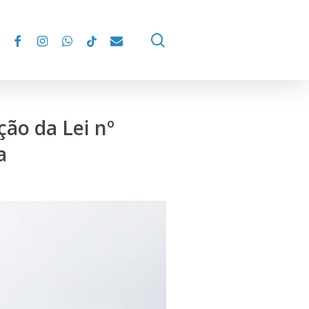
facebook
instagram
whatsapp
tiktok
email
search
ção da Lei nº
a