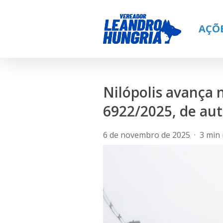
Skip
to
AÇÕ
main
content
Nilópolis avança 
6922/2025, de au
6 de novembro de 2025
3 min