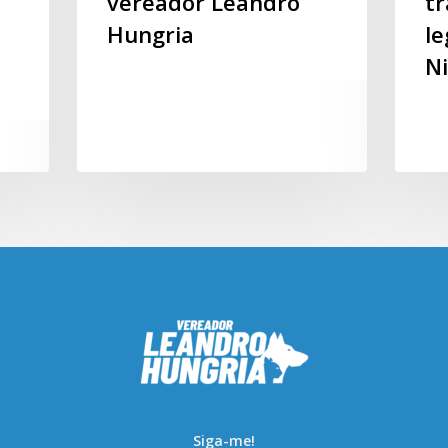
vereador Leandro
t
Hungria
le
Ni
Siga-me!