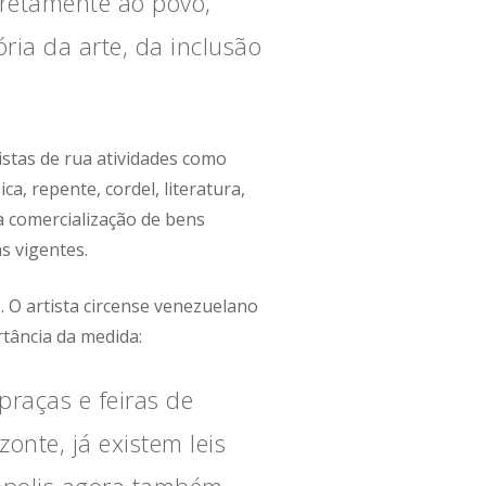
iretamente ao povo,
ória da arte, da inclusão
”
stas de rua atividades como
ica, repente, cordel, literatura,
a comercialização de bens
s vigentes.
s. O artista circense venezuelano
tância da medida:
praças e feiras de
onte, já existem leis
ópolis agora também