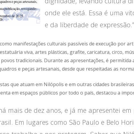
dignidade, levando cultura d
onde ele está. Essa é uma vit
e da liberdade de expressão.
omo manifestações culturais passíveis de execução por arti
statuária viva, artes plásticas, grafite, caricatura, circo, mús
e povos tradicionais. Durante as apresentações, é permitida 
, quadros e peças artesanais, desde que respeitadas as norma
rtistas que atuam em Nilópolis e em outras cidades brasileira
enta em espaços públicos por todo o país, destacou a impor
 há mais de dez anos, e já me apresentei em 
rasil. Em lugares como São Paulo e Belo Horiz
so trabalho e nos protegem. Saber que Nil