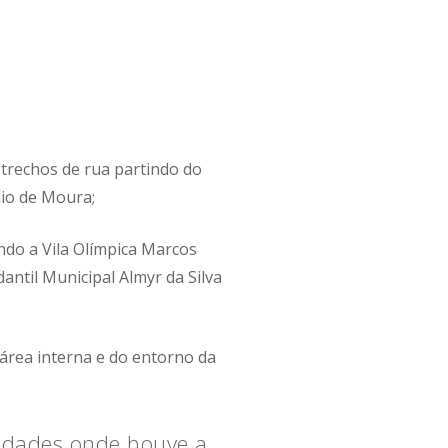
 trechos de rua partindo do
lio de Moura;
ando a Vila Olímpica Marcos
antil Municipal Almyr da Silva
área interna e do entorno da
cidades onde houve a