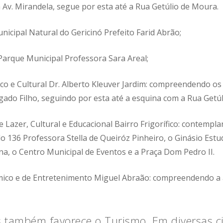
Av. Mirandela, segue por esta até a Rua Getúlio de Moura.
nicipal Natural do Gericinó Prefeito Farid Abrão;
 Parque Municipal Professora Sara Areal;
co e Cultural Dr. Alberto Kleuver Jardim: compreendendo os
ado Filho, seguindo por esta até a esquina com a Rua Getú
 de Lazer, Cultural e Educacional Bairro Frigorífico: contempl
 136 Professora Stella de Queiróz Pinheiro, o Ginásio Estud
ana, o Centro Municipal de Eventos e a Praça Dom Pedro II.
ômico e de Entretenimento Miguel Abraão: compreendendo a 
os também favorece o Turismo. Em diversas 