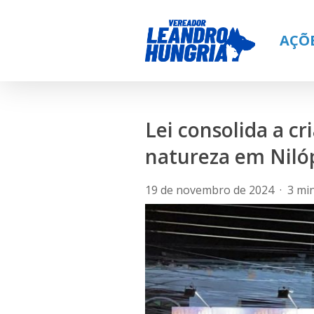
Skip
to
AÇÕ
main
content
Lei consolida a c
natureza em Nilóp
19 de novembro de 2024
3 mi