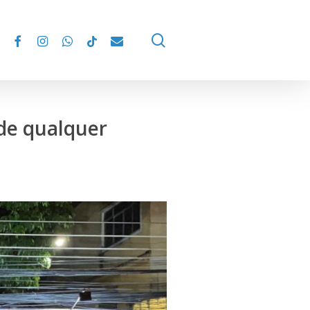
facebook
instagram
whatsapp
tiktok
email
search
 de qualquer