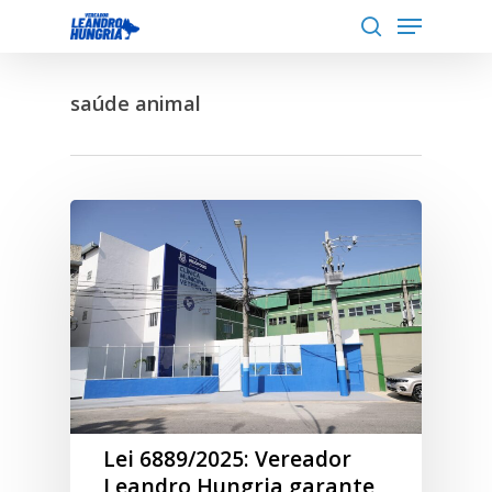
Menu
Skip
to
search
Close
main
Menu
saúde animal
content
Lei 6889/2025: Vereador
Leandro Hungria garante