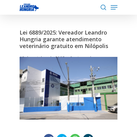
Menu
Skip
to
search
Close
main
Menu
content
Lei 6889/2025: Vereador Leandro
Hungria garante atendimento
veterinário gratuito em Nilópolis
13 de outubro de 2025
3 min read