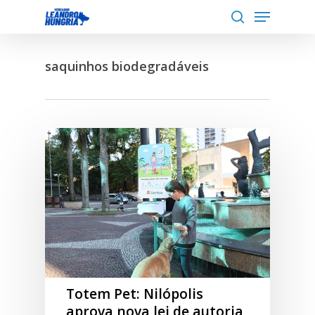
Menu
Skip
to
search
Close
main
Menu
saquinhos biodegradáveis
content
Totem Pet: Nilópolis
aprova nova lei de autoria