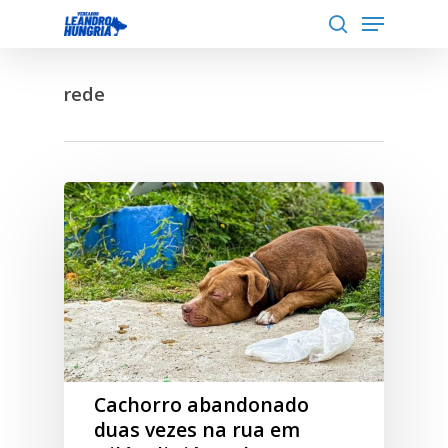
Menu
Skip
to
search
Close
main
Menu
rede
content
Cachorro abandonado
duas vezes na rua em