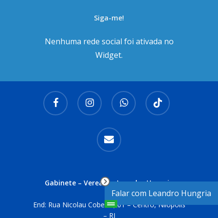
Siga-me!
Nenhuma rede social foi ativada no
Widget.
facebook
instagram
whatsapp
tiktok
email
Gabinete – Vereador Leandro Hungria
Falar com Leandro Hungria
End: Rua Nicolau Cobelas, 01 – Centro, Nilópolis
– RJ