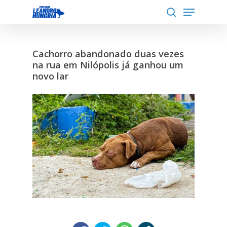
Menu
Skip
to
search
Close
main
Menu
content
Cachorro abandonado duas vezes
na rua em Nilópolis já ganhou um
novo lar
5 de setembro de 2023
3 min read