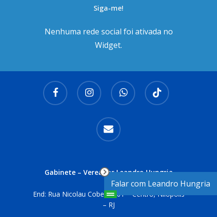
Siga-me!
Nenhuma rede social foi ativada no
Widget.
facebook
instagram
whatsapp
tiktok
email
Gabinete – Vereador Leandro Hungria
Falar com Leandro Hungria
End: Rua Nicolau Cobelas, 01 – Centro, Nilópolis
– RJ