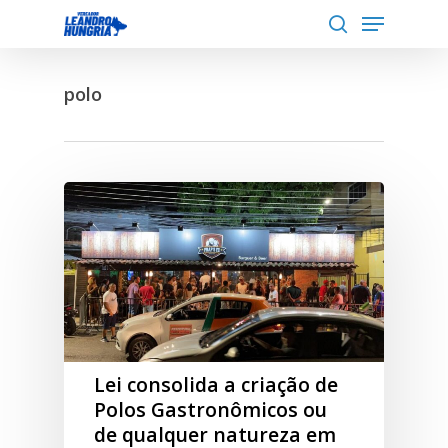
Menu
Skip
to
search
Close
main
Menu
polo
content
Lei consolida a criação de
Polos Gastronômicos ou
de qualquer natureza em