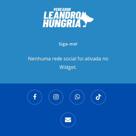
Siga-me!
Nenhuma rede social foi ativada no
Widget.
facebook
instagram
whatsapp
tiktok
email