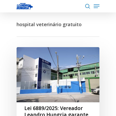
Menu
Skip
to
search
Close
main
Menu
hospital veterinário gratuito
content
Lei 6889/2025: Vereador
Leandro Hungria garante