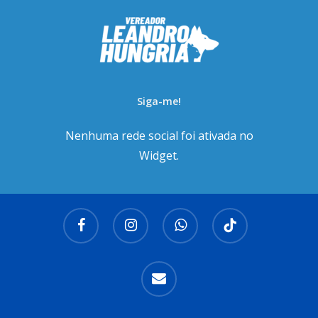
Siga-me!
Nenhuma rede social foi ativada no
Widget.
facebook
instagram
whatsapp
tiktok
email