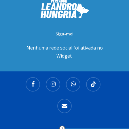
Siga-me!
Nenhuma rede social foi ativada no
Widget.
facebook
instagram
whatsapp
tiktok
email