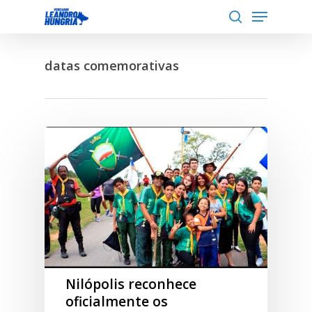
Menu
Skip
to
search
Close
main
Menu
datas comemorativas
content
Nilópolis reconhece
oficialmente os