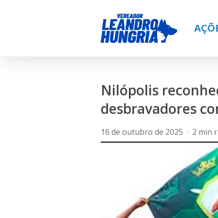
Skip
to
AÇÕ
main
content
Nilópolis reconhec
desbravadores co
16 de outubro de 2025
2 min 