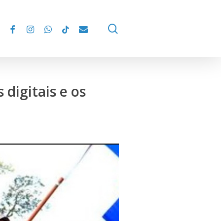
facebook
instagram
whatsapp
tiktok
email
search
 digitais e os