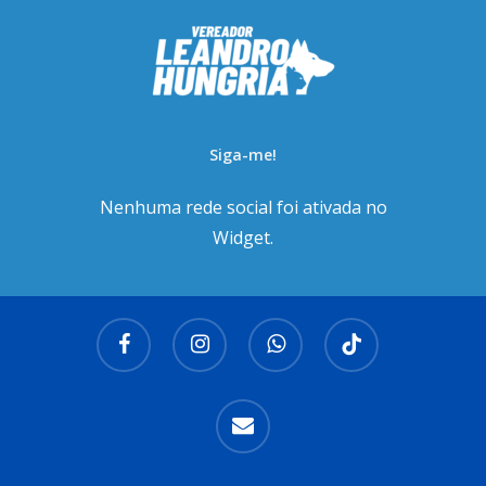
Siga-me!
Nenhuma rede social foi ativada no
Widget.
facebook
instagram
whatsapp
tiktok
email