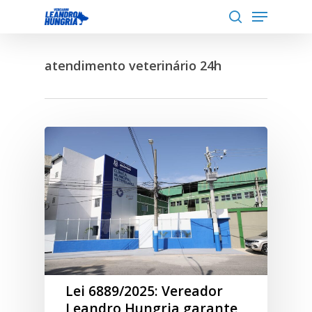
Menu
Skip
to
search
Close
main
Menu
atendimento veterinário 24h
content
Lei 6889/2025: Vereador
Leandro Hungria garante