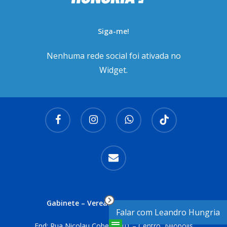
Siga-me!
Nenhuma rede social foi ativada no
Widget.
facebook
instagram
whatsapp
tiktok
email
Gabinete – Vereador Leandro Hungria
Falar com Leandro Hungria
End: Rua Nicolau Cobelas, 01 – Centro, Nilópolis