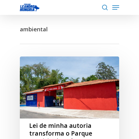
Menu
Skip
to
search
Close
main
Menu
ambiental
content
Lei de minha autoria
transforma o Parque