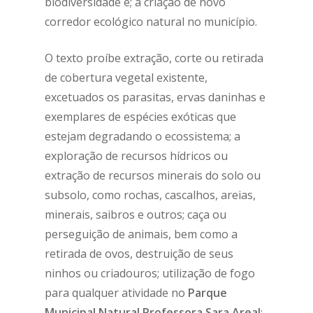
biodiversidade e; a criação de novo
corredor ecológico natural no município.
O texto proíbe extração, corte ou retirada
de cobertura vegetal existente,
excetuados os parasitas, ervas daninhas e
exemplares de espécies exóticas que
estejam degradando o ecossistema;
a
exploração de recursos hídricos ou
extração de recursos minerais do solo ou
subsolo, como rochas, cascalhos, areias,
minerais, saibros e outros;
caça ou
perseguição de animais, bem como a
retirada de ovos, destruição de seus
ninhos ou criadouros;
utilização de fogo
para qualquer atividade no
Parq
u
e
Municipal Natural Professora Sara Areal
;