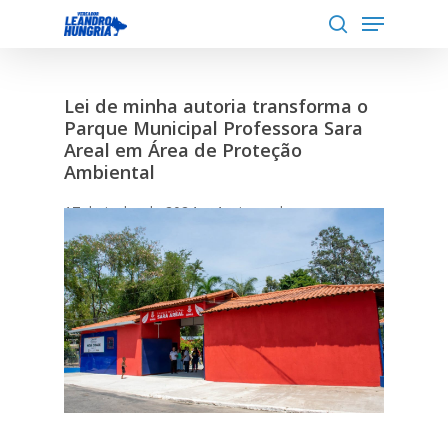
Menu
Skip
to
search
Close
main
Menu
content
Lei de minha autoria transforma o
Parque Municipal Professora Sara
Areal em Área de Proteção
Ambiental
17 de junho de 2024
4 min read