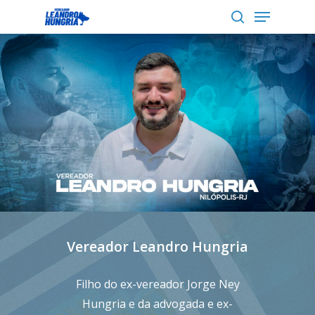
Menu
Skip
to
search
Close
main
Menu
content
Vereador Leandro Hungria
Filho do ex-vereador Jorge Ney
Hungria e da advogada e ex-