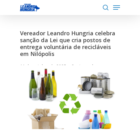
Menu
Skip
to
search
Close
main
Menu
content
Vereador Leandro Hungria celebra
sanção da Lei que cria postos de
entrega voluntária de recicláveis
em Nilópolis
11 de outubro de 2025
2 min read