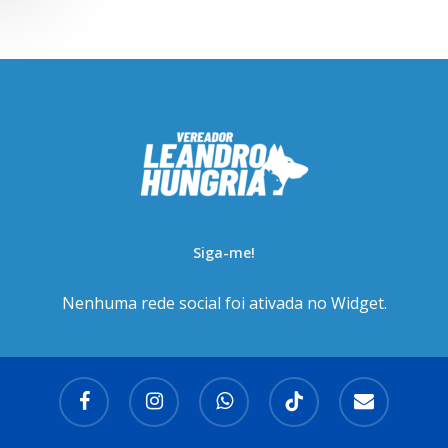
Siga-me!
Nenhuma rede social foi ativada no Widget.
facebook
instagram
whatsapp
tiktok
email