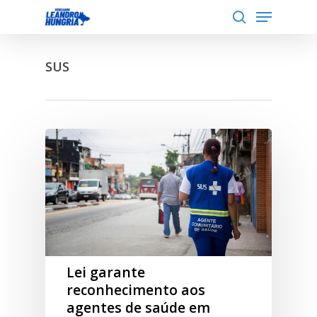
Menu
Skip
to
search
Close
main
Menu
SUS
content
Lei garante
reconhecimento aos
agentes de saúde em