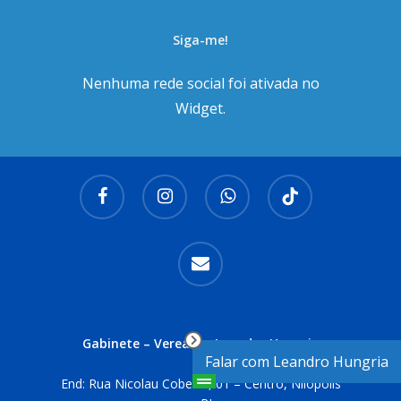
Siga-me!
Nenhuma rede social foi ativada no
Widget.
facebook
instagram
whatsapp
tiktok
email
Gabinete – Vereador Leandro Hungria
Falar com Leandro Hungria
End: Rua Nicolau Cobelas, 01 – Centro, Nilópolis