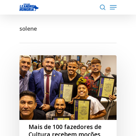
Menu
Skip
to
search
Close
main
Menu
solene
content
Mais de 100 fazedores de
Cultura recebem moções