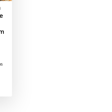
a
de
em
as