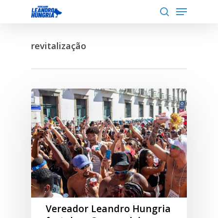
Menu
Skip
to
search
Close
main
Menu
revitalização
content
Vereador Leandro Hungria