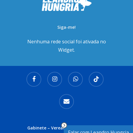
Siga-me!
Nenhuma rede social foi ativada no
Widget.
facebook
instagram
whatsapp
tiktok
email
Gabinete – Vereador Leandro Hungria
Falar com Leandro Hungria