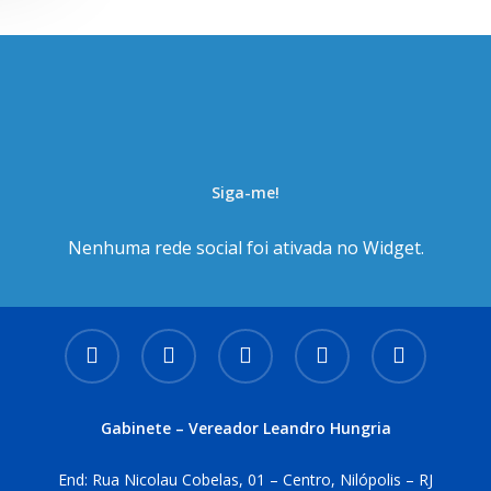
Siga-me!
Nenhuma rede social foi ativada no Widget.
facebook
instagram
whatsapp
tiktok
email
Gabinete – Vereador Leandro Hungria
End: Rua Nicolau Cobelas, 01 – Centro, Nilópolis – RJ