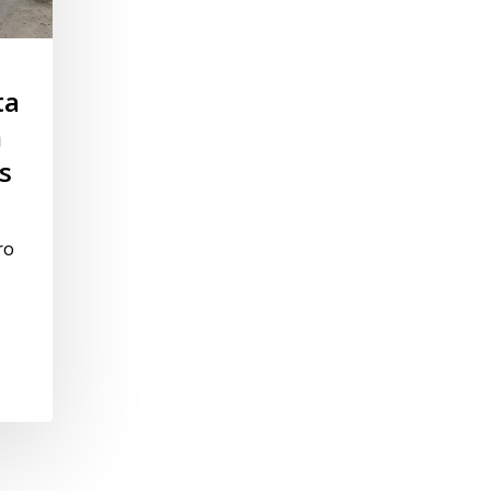
ta
m
s
ro