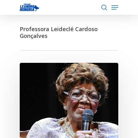
Menu
Skip
to
search
Close
main
Menu
Professora Leideclé Cardoso
content
Gonçalves