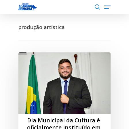
Menu
Skip
to
search
Close
main
Menu
produção artística
content
Dia Municipal da Cultura é
oficialmente instituído em