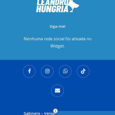
Siga-me!
Nenhuma rede social foi ativada no
Widget.
facebook
instagram
whatsapp
tiktok
email
Gabinete – Vereador Leandro Hungria