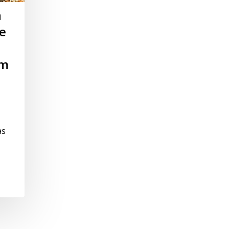
a
de
em
as