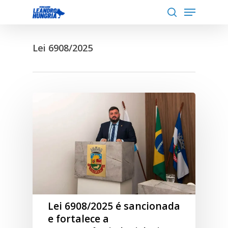
Menu
Skip
to
search
Close
main
Menu
Lei 6908/2025
content
Lei 6908/2025 é sancionada
e fortalece a