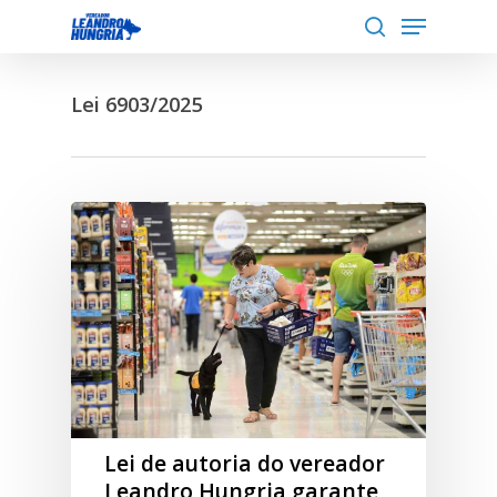
Menu
Skip
to
search
Close
main
Menu
Lei 6903/2025
content
Lei de autoria do vereador
Leandro Hungria garante