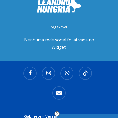
Siga-me!
Nenhuma rede social foi ativada no
Widget.
facebook
instagram
whatsapp
tiktok
email
Gabinete – Vereador Leandro Hungria