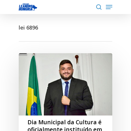
Menu
Skip
to
search
Close
main
Menu
lei 6896
content
Dia Municipal da Cultura é
oficialmente instituído em