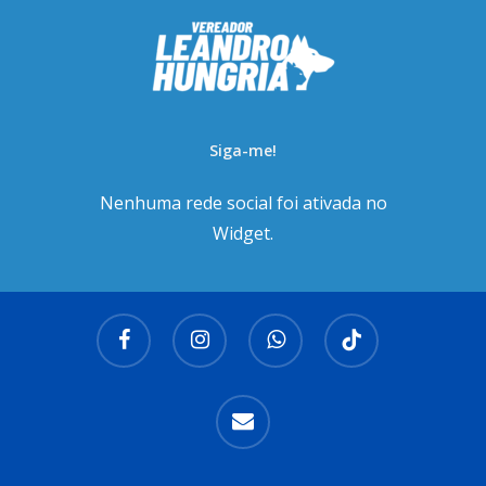
Siga-me!
Nenhuma rede social foi ativada no
Widget.
facebook
instagram
whatsapp
tiktok
email