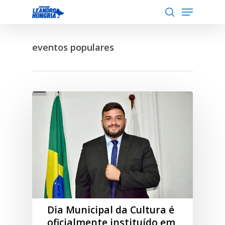
Menu
Skip
to
search
Close
main
Menu
eventos populares
content
Dia Municipal da Cultura é
oficialmente instituído em