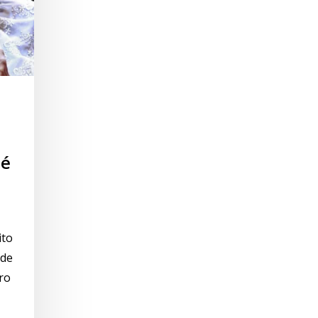
a
lé
ito
 de
ro