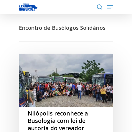
Menu
Skip
to
search
Close
main
Menu
Encontro de Busólogos Solidários
content
Nilópolis reconhece a
Busologia com lei de
autoria do vereador