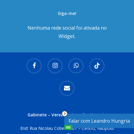
Siga-me!
Nenhuma rede social foi ativada no
Widget.
facebook
instagram
whatsapp
tiktok
email
Gabinete – Vereador Leandro Hungria
Falar com Leandro Hungria
End: Rua Nicolau Cobelas, 01 – Centro, Nilópolis