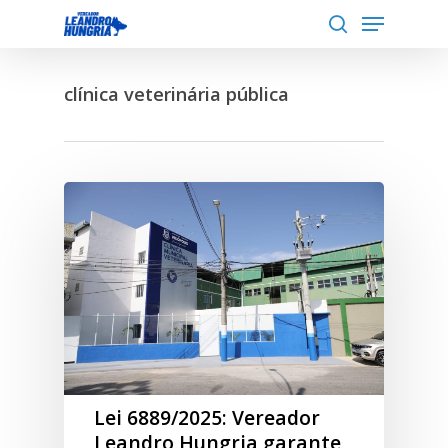
Menu
Skip
to
search
Close
main
Menu
clínica veterinária pública
content
Lei 6889/2025: Vereador
Leandro Hungria garante