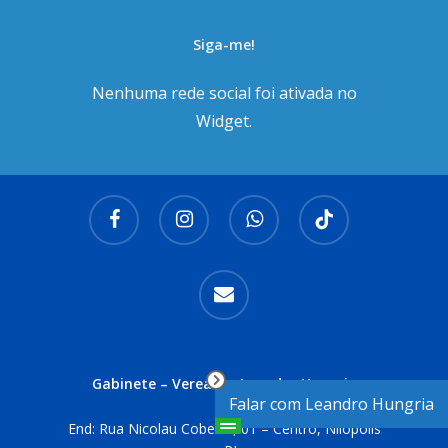
Siga-me!
Nenhuma rede social foi ativada no
Widget.
facebook
instagram
whatsapp
tiktok
email
Gabinete – Vereador Leandro Hungria
Falar com Leandro Hungria
End: Rua Nicolau Cobelas, 01 – Centro, Nilópolis