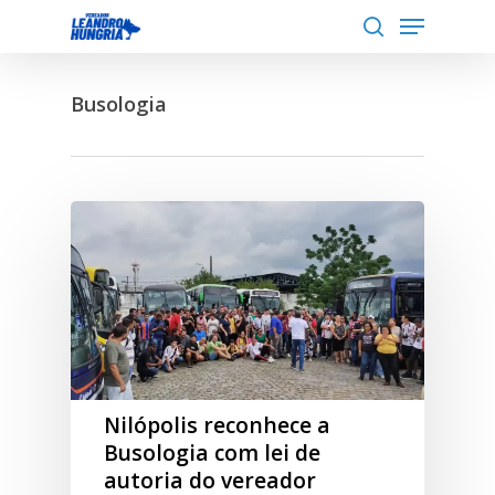
Menu
Skip
to
search
Close
main
Menu
Busologia
content
Nilópolis reconhece a
Busologia com lei de
autoria do vereador