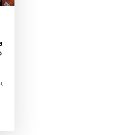
a
o
l,