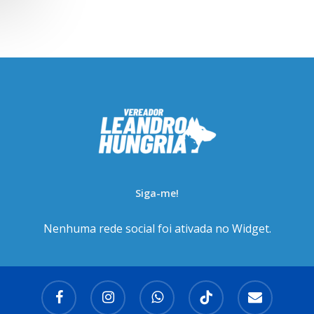
Siga-me!
Nenhuma rede social foi ativada no Widget.
facebook
instagram
whatsapp
tiktok
email