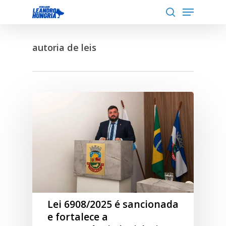
Menu
Skip
to
search
Close
main
Menu
autoria de leis
content
Lei 6908/2025 é sancionada
e fortalece a