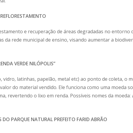
al.
E REFLORESTAMENTO
orestamento e recuperação de áreas degradadas no entorno d
s da rede municipal de ensino, visando aumentar a biodiver
ENDA VERDE NILÓPOLIS”
ico, vidro, latinhas, papelão, metal etc) ao ponto de coleta, 
 valor do material vendido. Ele funciona como uma moeda soc
a, revertendo o lixo em renda. Possíveis nomes da moeda:
S DO
PARQUE NATURAL PREFEITO FARID ABRÃO