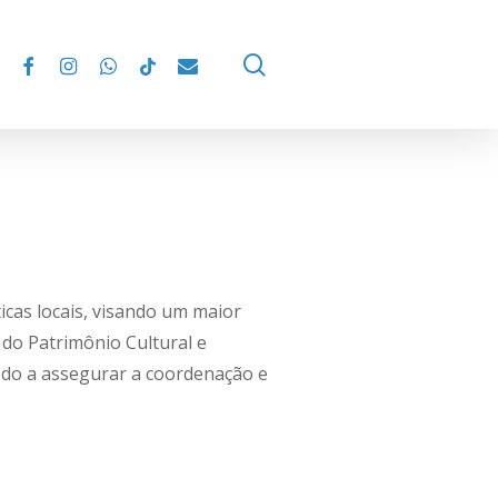
facebook
instagram
whatsapp
tiktok
email
search
ticas locais, visando um maior
 do Patrimônio Cultural e
modo a assegurar a coordenação e