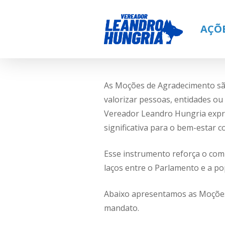
Skip
to
AÇÕ
main
content
As Moções de Agradecimento são
valorizar pessoas, entidades ou
Vereador Leandro Hungria expre
significativa para o bem-estar c
Esse instrumento reforça o comp
laços entre o Parlamento e a po
Abaixo apresentamos as Moções
Hit enter to search or ESC to cl
mandato.