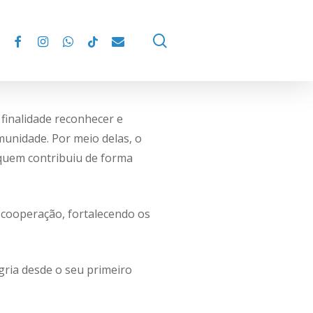
facebook
instagram
whatsapp
tiktok
email
search
finalidade reconhecer e
munidade. Por meio delas, o
quem contribuiu de forma
 cooperação, fortalecendo os
ria desde o seu primeiro